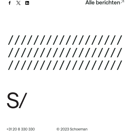
Alle berichten
/
/
/
/
/
/
/
/
/
/
/
/
/
/
/
/
/
/
/
/
/
/
/
/
/
/
/
/
/
/
/
/
/
/
/
/
/
/
/
/
/
/
/
/
/
/
/
/
/
/
/
/
/
/
+31 20 8 330 330
© 2023 Schoeman