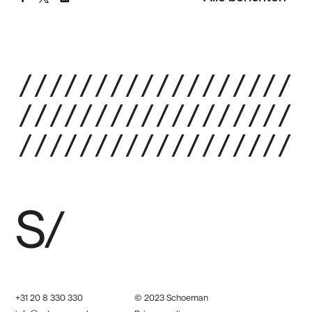
/
/
/
/
/
/
/
/
/
/
/
/
/
/
/
/
/
/
/
/
/
/
/
/
/
/
/
/
/
/
/
/
/
/
/
/
/
/
/
/
/
/
/
/
/
/
/
/
/
/
/
/
/
/
+31 20 8 330 330
© 2023 Schoeman